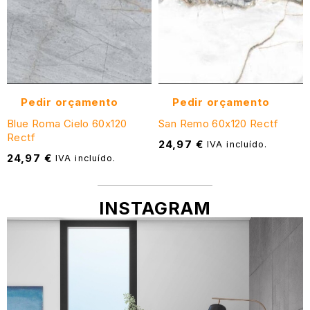
Pedir orçamento
Pedir orçamento
Blue Roma Cielo 60x120
San Remo 60x120 Rectf
Rectf
24,97
€
IVA incluído.
24,97
€
IVA incluído.
INSTAGRAM