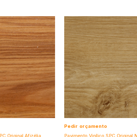
Pedir orçamento
PC Original Afizélia
Pavimento Vinílico SPC Original 