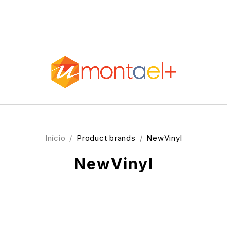
Início
/
Product brands
/
NewVinyl
NewVinyl