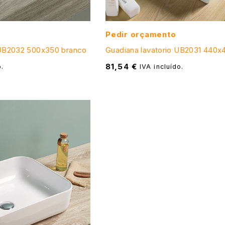
Pedir orçamento
UB2032 500x350 branco
Guadiana lavatorio UB2031 440x
81,54
€
o.
IVA incluído.