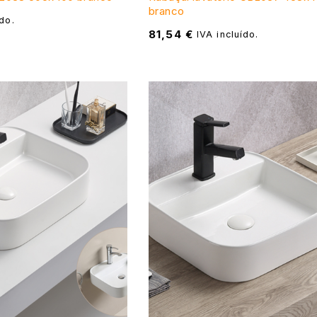
branco
ído.
81,54
€
IVA incluído.