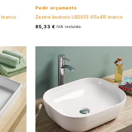
Pedir orçamento
0 branco
Zezere lavatorio UB2033 415x415 branco
85,33
€
IVA incluído.