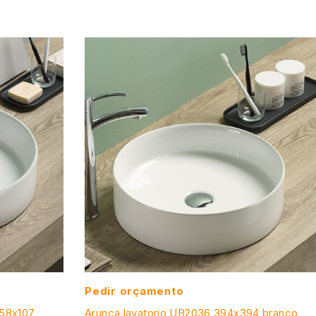
Pedir orçamento
458x107
Arunca lavatorio UB2036 394x394 branco