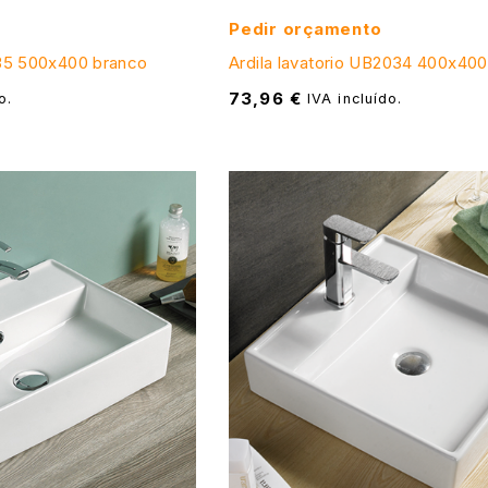
Pedir orçamento
035 500x400 branco
Ardila lavatorio UB2034 400x40
73,96
€
o.
IVA incluído.