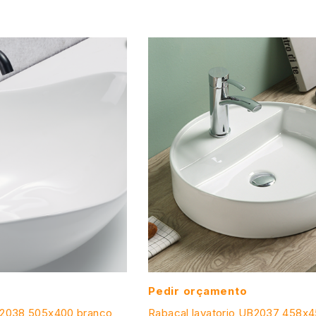
Pedir orçamento
B2038 505x400 branco
Rabaçal lavatorio UB2037 458x