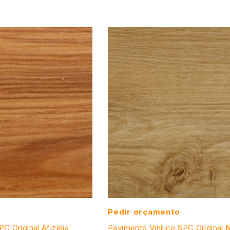
Pedir orçamento
PC Original Afizélia
Pavimento Vinílico SPC Original 