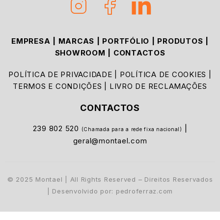
EMPRESA
|
MARCAS
|
PORTFÓLIO
|
PRODUTOS
|
SHOWROOM
|
CONTACTOS
POLÍTICA DE PRIVACIDADE
|
POLÍTICA DE COOKIES
|
TERMOS E CONDIÇÕES
|
LIVRO DE RECLAMAÇÕES
CONTACTOS
239 802 520
|
(Chamada para a rede fixa nacional)
geral@montael.com
© 2025 Montael | All Rights Reserved – Direitos Reservados
| Desenvolvido por:
pedroferraz.com